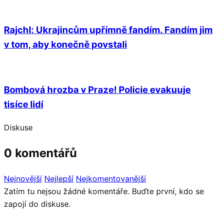
Rajchl: Ukrajincům upřímně fandím. Fandím jim
v tom, aby konečně povstali
Bombová hrozba v Praze! Policie evakuuje
tisíce lidí
Diskuse
0 komentářů
Nejnovější
Nejlepší
Nejkomentovanější
Zatím tu nejsou žádné komentáře. Buďte první, kdo se
zapojí do diskuse.