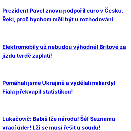
Prezident Pavel znovu podpořil euro v Česku.
Řekl, proč bychom měli být u rozhodování
Elektromobily už nebudou výhodné! Britové za
jízdu tvrdě zaplatí!
Pomáhali jsme Ukrajině a vydělali miliardy!
Fiala překvapil statistikou!
Lukačovič: Babiš lže národu! Šéf Seznamu
vrací úder! Lži se musí řešit u soudu!