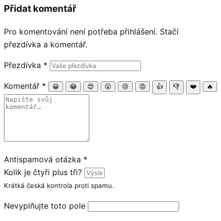
Přidat komentář
Pro komentování není potřeba přihlášení. Stačí
přezdívka a komentář.
Přezdívka
*
Komentář
*
😀
😂
😍
😮
😢
😡
👍
👎
❤️
🔥
Antispamová otázka
*
Kolik je čtyři plus tři?
Krátká česká kontrola proti spamu.
Nevyplňujte toto pole