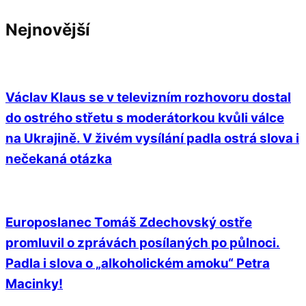
Nejnovější
Václav Klaus se v televizním rozhovoru dostal
do ostrého střetu s moderátorkou kvůli válce
na Ukrajině. V živém vysílání padla ostrá slova i
nečekaná otázka
Europoslanec Tomáš Zdechovský ostře
promluvil o zprávách posílaných po půlnoci.
Padla i slova o „alkoholickém amoku“ Petra
Macinky!