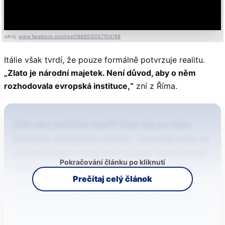
zdroj:
www.facebook.com/reel/1668512057704798
Itálie však tvrdí, že pouze formálně potvrzuje realitu.
„Zlato je národní majetek. Není důvod, aby o něm
rozhodovala evropská instituce,“
zní z Říma.
Zlato jako politická zbraň? Zlato má pro státy
historicky strategický význam – je považováno za
poslední jistotu v krizových dobách. Italská vláda
Pokračování článku po kliknutí
tímto krokem vysílá signál, že se připravuje na
Prečítaj celý článok
možný scénář rozkolu uvnitř eurozóny. V
kombinaci s rostoucími hospodářskými rozdíly
mezi státy může mít tento symbolický krok reálný
dopad na stabilitu měnové unie. Situaci…