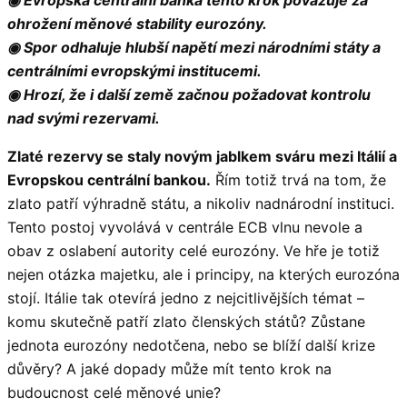
ohrožení měnové stability eurozóny.
◉ Spor odhaluje hlubší napětí mezi národními státy a
centrálními evropskými institucemi.
◉ Hrozí, že i další země začnou požadovat kontrolu
nad svými rezervami.
Zlaté rezervy se staly novým jablkem sváru mezi Itálií a
Evropskou centrální bankou.
Řím totiž trvá na tom, že
zlato patří výhradně státu, a nikoliv nadnárodní instituci.
Tento postoj vyvolává v centrále ECB vlnu nevole a
obav z oslabení autority celé eurozóny. Ve hře je totiž
nejen otázka majetku, ale i principy, na kterých eurozóna
stojí. Itálie tak otevírá jedno z nejcitlivějších témat –
komu skutečně patří zlato členských států? Zůstane
jednota eurozóny nedotčena, nebo se blíží další krize
důvěry? A jaké dopady může mít tento krok na
budoucnost celé měnové unie?