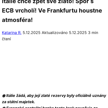
Itálie chce zpět své zlato! Spor s
ECB vrcholí! Ve Frankfurtu houstne
atmosféra!
Katarina R.
5.12.2025
Aktualizováno 5.12.2025
3 min
čtení
◉ Itálie žádá, aby její zlaté rezervy byly oficiálně uznány
za státní majetek.
◉ Evropská centrální banka tento krok považuje za