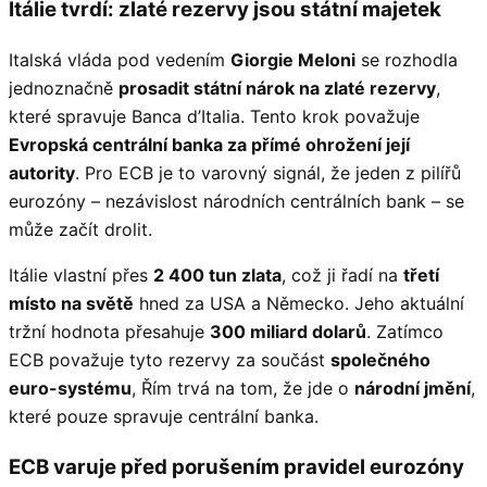
Itálie tvrdí: zlaté rezervy jsou státní majetek
Italská vláda pod vedením
Giorgie Meloni
se rozhodla
jednoznačně
prosadit státní nárok na zlaté rezervy
,
které spravuje Banca d’Italia. Tento krok považuje
Evropská centrální banka za přímé ohrožení její
autority
. Pro ECB je to varovný signál, že jeden z pilířů
eurozóny – nezávislost národních centrálních bank – se
může začít drolit.
Itálie vlastní přes
2 400 tun zlata
, což ji řadí na
třetí
místo na světě
hned za USA a Německo. Jeho aktuální
tržní hodnota přesahuje
300 miliard dolarů
. Zatímco
ECB považuje tyto rezervy za součást
společného
euro-systému
, Řím trvá na tom, že jde o
národní jmění
,
které pouze spravuje centrální banka.
ECB varuje před porušením pravidel eurozóny