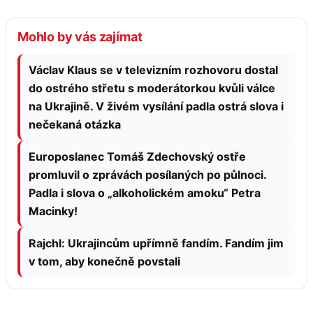
Mohlo by vás zajímat
Václav Klaus se v televizním rozhovoru dostal
do ostrého střetu s moderátorkou kvůli válce
na Ukrajině. V živém vysílání padla ostrá slova i
nečekaná otázka
Europoslanec Tomáš Zdechovský ostře
promluvil o zprávách posílaných po půlnoci.
Padla i slova o „alkoholickém amoku“ Petra
Macinky!
Rajchl: Ukrajincům upřímně fandím. Fandím jim
v tom, aby konečně povstali