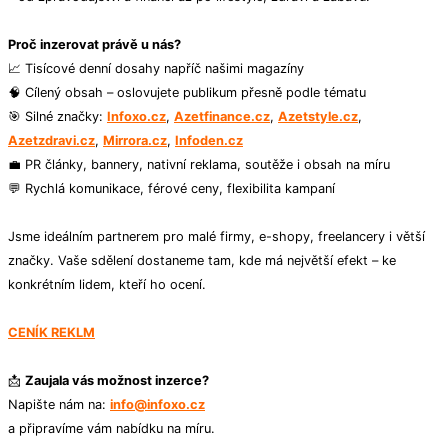
Proč inzerovat právě u nás?
📈 Tisícové denní dosahy napříč našimi magazíny
🧠 Cílený obsah – oslovujete publikum přesně podle tématu
🎯 Silné značky:
Infoxo.cz
,
Azetfinance.cz
,
Azetstyle.cz
,
Azetzdravi.cz
,
Mirrora.cz
,
Infoden.cz
💼 PR články, bannery, nativní reklama, soutěže i obsah na míru
💬 Rychlá komunikace, férové ceny, flexibilita kampaní
Jsme ideálním partnerem pro malé firmy, e-shopy, freelancery i větší
značky. Vaše sdělení dostaneme tam, kde má největší efekt – ke
konkrétním lidem, kteří ho ocení.
CENÍK REKLM
📩
Zaujala vás možnost inzerce?
Napište nám na:
info@infoxo.cz
a připravíme vám nabídku na míru.