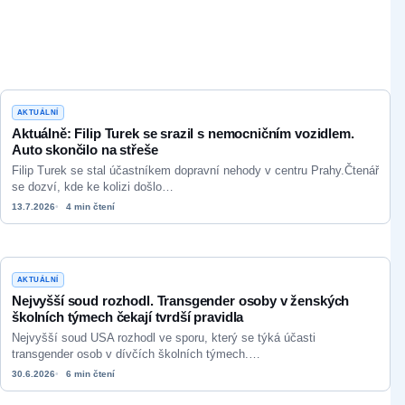
AKTUÁLNÍ
Aktuálně: Filip Turek se srazil s nemocničním vozidlem.
Auto skončilo na střeše
Filip Turek se stal účastníkem dopravní nehody v centru Prahy.Čtenář
se dozví, kde ke kolizi došlo…
13.7.2026
4 min čtení
AKTUÁLNÍ
Nejvyšší soud rozhodl. Transgender osoby v ženských
školních týmech čekají tvrdší pravidla
Nejvyšší soud USA rozhodl ve sporu, který se týká účasti
transgender osob v dívčích školních týmech.…
30.6.2026
6 min čtení