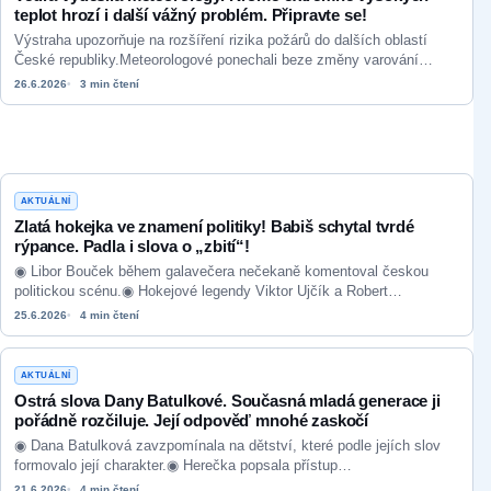
teplot hrozí i další vážný problém. Připravte se!
Výstraha upozorňuje na rozšíření rizika požárů do dalších oblastí
České republiky.Meteorologové ponechali beze změny varování
před…
26.6.2026
3 min čtení
AKTUÁLNÍ
Zlatá hokejka ve znamení politiky! Babiš schytal tvrdé
rýpance. Padla i slova o „zbití“!
◉ Libor Bouček během galavečera nečekaně komentoval českou
politickou scénu.◉ Hokejové legendy Viktor Ujčík a Robert…
25.6.2026
4 min čtení
AKTUÁLNÍ
Ostrá slova Dany Batulkové. Současná mladá generace ji
pořádně rozčiluje. Její odpověď mnohé zaskočí
◉ Dana Batulková zavzpomínala na dětství, které podle jejích slov
formovalo její charakter.◉ Herečka popsala přístup…
21.6.2026
4 min čtení