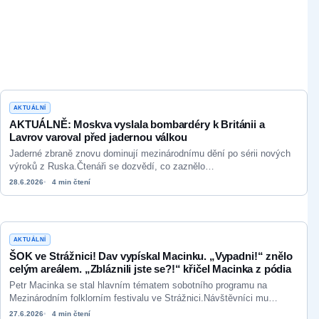
AKTUÁLNÍ
AKTUÁLNĚ: Moskva vyslala bombardéry k Británii a
Lavrov varoval před jadernou válkou
Jaderné zbraně znovu dominují mezinárodnímu dění po sérii nových
výroků z Ruska.Čtenáři se dozvědí, co zaznělo…
28.6.2026
4 min čtení
AKTUÁLNÍ
ŠOK ve Strážnici! Dav vypískal Macinku. „Vypadni!“ znělo
celým areálem. „Zbláznili jste se?!“ křičel Macinka z pódia
Petr Macinka se stal hlavním tématem sobotního programu na
Mezinárodním folklorním festivalu ve Strážnici.Návštěvníci mu
během…
27.6.2026
4 min čtení