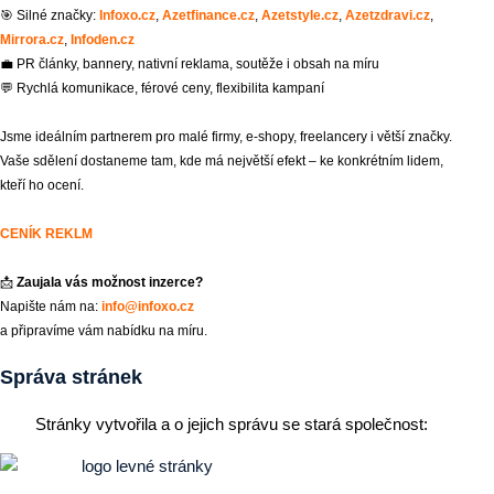
🎯 Silné značky:
Infoxo.cz
,
Azetfinance.cz
,
Azetstyle.cz
,
Azetzdravi.cz
,
Mirrora.cz
,
Infoden.cz
💼 PR články, bannery, nativní reklama, soutěže i obsah na míru
💬 Rychlá komunikace, férové ceny, flexibilita kampaní
Jsme ideálním partnerem pro malé firmy, e-shopy, freelancery i větší značky.
Vaše sdělení dostaneme tam, kde má největší efekt – ke konkrétním lidem,
kteří ho ocení.
CENÍK REKLM
📩
Zaujala vás možnost inzerce?
Napište nám na:
info@infoxo.cz
a připravíme vám nabídku na míru.
Správa stránek
Stránky vytvořila a o jejich správu se stará společnost: