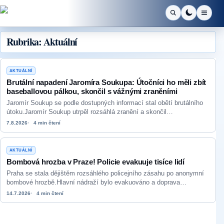
Přejít k obsahu
Rubrika:
Aktuální
AKTUÁLNÍ
Brutální napadení Jaromíra Soukupa: Útočníci ho měli zbít
baseballovou pálkou, skončil s vážnými zraněními
Jaromír Soukup se podle dostupných informací stal obětí brutálního
útoku.Jaromír Soukup utrpěl rozsáhlá zranění a skončil…
7.8.2026
4 min čtení
AKTUÁLNÍ
Bombová hrozba v Praze! Policie evakuuje tisíce lidí
Praha se stala dějištěm rozsáhlého policejního zásahu po anonymní
bombové hrozbě.Hlavní nádraží bylo evakuováno a doprava…
14.7.2026
4 min čtení