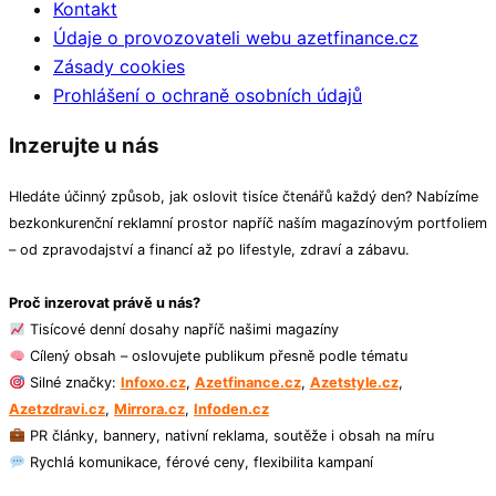
Kontakt
Údaje o provozovateli webu azetfinance.cz
Zásady cookies
Prohlášení o ochraně osobních údajů
Inzerujte u nás
Hledáte účinný způsob, jak oslovit tisíce čtenářů každý den? Nabízíme
bezkonkurenční reklamní prostor napříč naším magazínovým portfoliem
– od zpravodajství a financí až po lifestyle, zdraví a zábavu.
Proč inzerovat právě u nás?
Tisícové denní dosahy napříč našimi magazíny
Cílený obsah – oslovujete publikum přesně podle tématu
Silné značky:
Infoxo.cz
,
Azetfinance.cz
,
Azetstyle.cz
,
Azetzdravi.cz
,
Mirrora.cz
,
Infoden.cz
PR články, bannery, nativní reklama, soutěže i obsah na míru
Rychlá komunikace, férové ceny, flexibilita kampaní