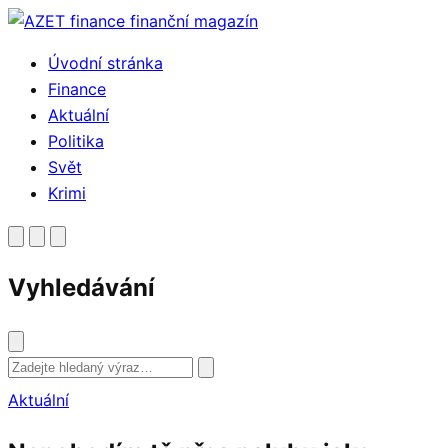
Přejít
k
Úvodní stránka
obsahu
Finance
Aktuální
Politika
Svět
Krimi
Vyhledávání
Vyhledat
Aktuální