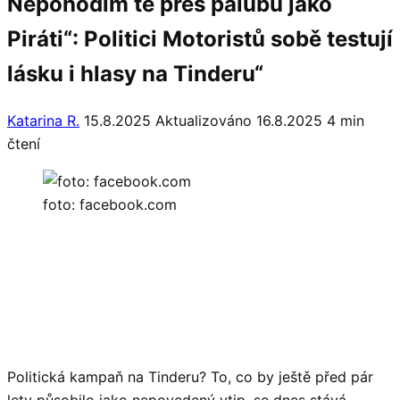
Nepohodím tě přes palubu jako
Piráti“: Politici Motoristů sobě testují
lásku i hlasy na Tinderu“
Katarina R.
15.8.2025
Aktualizováno 16.8.2025
4 min
čtení
foto: facebook.com
Politická kampaň na Tinderu? To, co by ještě před pár
lety působilo jako nepovedený vtip, se dnes stává