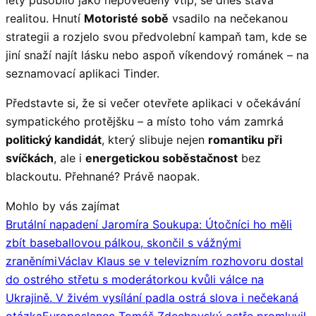
realitou. Hnutí
Motoristé sobě
vsadilo na nečekanou
strategii a rozjelo svou předvolební kampaň tam, kde se
jiní snaží najít lásku nebo aspoň víkendový románek – na
seznamovací aplikaci Tinder.
Představte si, že si večer otevřete aplikaci v očekávání
sympatického protějšku – a místo toho vám zamrká
politický kandidát
, který slibuje nejen
romantiku při
svíčkách
, ale i
energetickou soběstačnost
bez
blackoutu. Přehnané? Právě naopak.
Mohlo by vás zajímat
Brutální napadení Jaromíra Soukupa: Útočníci ho měli
zbít baseballovou pálkou, skončil s vážnými
zraněními
Václav Klaus se v televizním rozhovoru dostal
do ostrého střetu s moderátorkou kvůli válce na
Ukrajině. V živém vysílání padla ostrá slova i nečekaná
otázka
Europoslanec Tomáš Zdechovský ostře promluvil