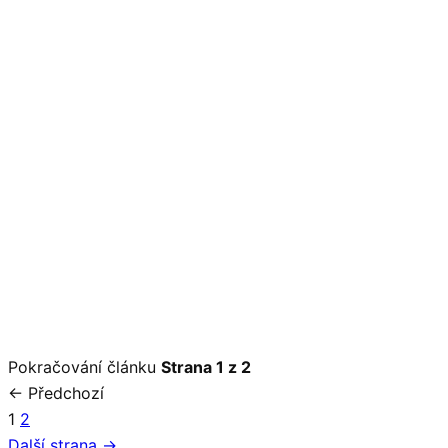
Pokračování článku
Strana 1 z 2
← Předchozí
1
2
Další strana →