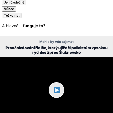
Jen částečně
Vůbec
Těžko říct
A hlavně –
funguje to?
Mohlo by vás zajímat
Pronásledování řidiče, který ujížděl policistům vysokou
rychlostí přes Šluknovsko