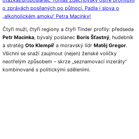
o zprávách posílaných po půlnoci. Padla i slova o
„alkoholickém amoku“ Petra Macinky!
Čtyři muži, čtyři regiony a čtyři Tinder profily: předseda
Petr Macinka
, bývalý poslanec
Boris Šťastný
, hudebník
a stratég
Oto Klempíř
a moravský lídr
Matěj Gregor
.
Všichni se snaží zaujmout (nejen) ženské voličky
neotřelým způsobem – skrze „seznamovací inzeráty“
kombinované s politickými sděleními.