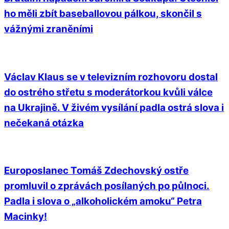
ho měli zbít baseballovou pálkou, skončil s
vážnými zraněními
Václav Klaus se v televizním rozhovoru dostal
do ostrého střetu s moderátorkou kvůli válce
na Ukrajině. V živém vysílání padla ostrá slova i
nečekaná otázka
Europoslanec Tomáš Zdechovský ostře
promluvil o zprávách posílaných po půlnoci.
Padla i slova o „alkoholickém amoku“ Petra
Macinky!