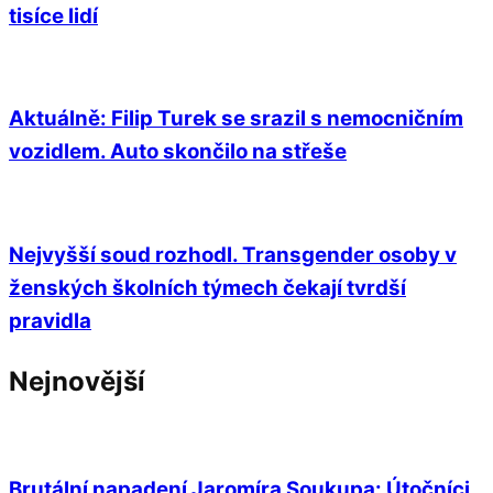
tisíce lidí
Aktuálně: Filip Turek se srazil s nemocničním
vozidlem. Auto skončilo na střeše
Nejvyšší soud rozhodl. Transgender osoby v
ženských školních týmech čekají tvrdší
pravidla
Nejnovější
Brutální napadení Jaromíra Soukupa: Útočníci