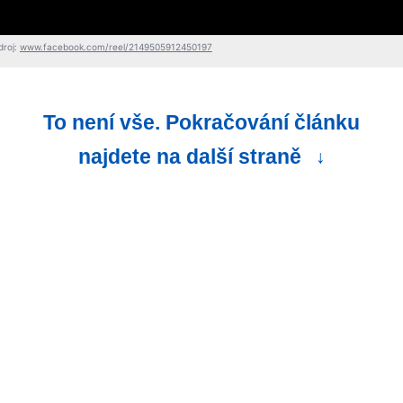
droj:
www.facebook.com/reel/2149505912450197
To není vše. Pokračování článku
najdete na další straně
↓