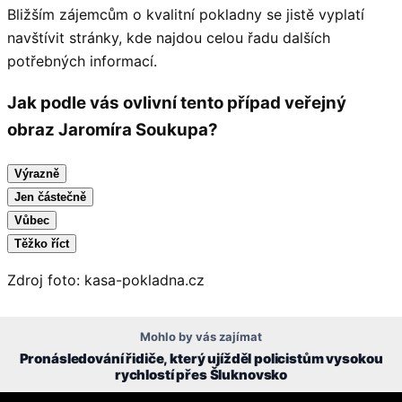
Bližším zájemcům o kvalitní pokladny se jistě vyplatí
navštívit stránky, kde najdou celou řadu dalších
potřebných informací.
Jak podle vás ovlivní tento případ veřejný
obraz Jaromíra Soukupa?
Výrazně
Jen částečně
Vůbec
Těžko říct
Zdroj foto: kasa-pokladna.cz
Mohlo by vás zajímat
Pronásledování řidiče, který ujížděl policistům vysokou
rychlostí přes Šluknovsko