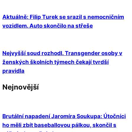
Aktuálně: Filip Turek se srazil s nemocničním
vozidlem. Auto skončilo na střeše
Nejvyšší soud rozhodl. Transgender osoby v
ženských školních týmech čekají tvrdší
pravidla
Nejnovější
Brutální napadení Jaromíra Soukupa: Útočníci
ho měli zbít baseballovou pálkou, skončil s