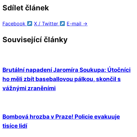
Sdílet článek
Facebook
X / Twitter
E-mail
→
Související články
Brutální napadení Jaromíra Soukupa: Útočníci
ho měli zbít baseballovou pálkou, skončil s
vážnými zraněními
Bombová hrozba v Praze! Policie evakuuje
tisíce lidí