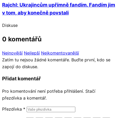
Rajchl: Ukrajincům upřímně fandím. Fandím jim
v tom, aby konečně povstali
Diskuse
0 komentářů
Nejnovější
Nejlepší
Nejkomentovanější
Zatím tu nejsou žádné komentáře. Buďte první, kdo se
zapojí do diskuse.
Přidat komentář
Pro komentování není potřeba přihlášení. Stačí
přezdívka a komentář.
Přezdívka
*