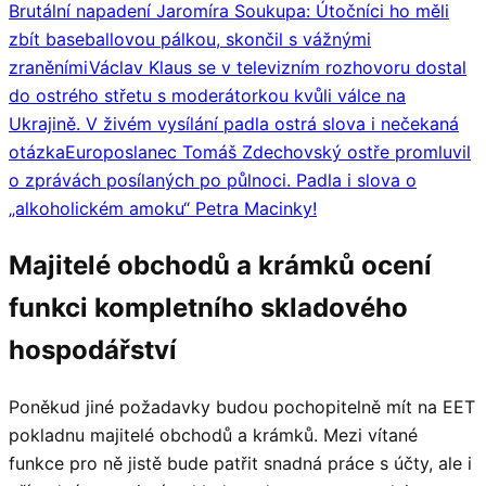
Brutální napadení Jaromíra Soukupa: Útočníci ho měli
zbít baseballovou pálkou, skončil s vážnými
zraněními
Václav Klaus se v televizním rozhovoru dostal
do ostrého střetu s moderátorkou kvůli válce na
Ukrajině. V živém vysílání padla ostrá slova i nečekaná
otázka
Europoslanec Tomáš Zdechovský ostře promluvil
o zprávách posílaných po půlnoci. Padla i slova o
„alkoholickém amoku“ Petra Macinky!
Majitelé obchodů a krámků ocení
funkci kompletního skladového
hospodářství
Poněkud jiné požadavky budou pochopitelně mít na EET
pokladnu majitelé obchodů a krámků. Mezi vítané
funkce pro ně jistě bude patřit snadná práce s účty, ale i