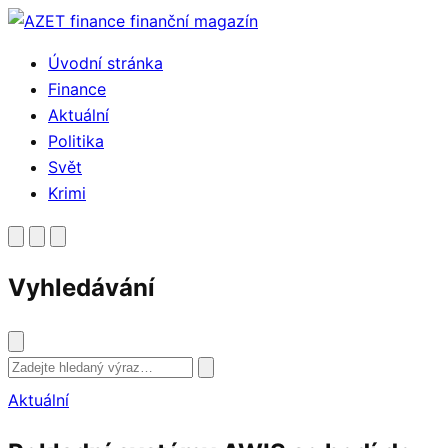
Přejít
k
Úvodní stránka
obsahu
Finance
Aktuální
Politika
Svět
Krimi
Vyhledávání
Vyhledat
Aktuální