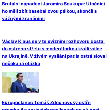
Brutální napadení Jaromíra Soukupa: Útočníci
ho měli zbít baseballovou pálkou, skončil s
vážnými zraněními
Václav Klaus se v televizním rozhovoru dostal
do ostrého střetu s moderátorkou kvůli válce
na Ukrajině. V živém vysílání padla ostrá slova i
nečekaná otázka
Europoslanec Tomáš Zdechovský ostře
promluvil o zprávách posílaných po půlnoci.