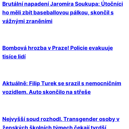
Brutální napadení Jaromíra Soukupa: Útočníci
ho měli zbít baseballovou pálkou, skončil s
vážnými zraněními
Bombová hrozba v Praze! Policie evakuuje
tisíce lidí
Aktuálně: Filip Turek se srazil s nemocničním
vozidlem. Auto skončilo na střeše
Nejvyšší soud rozhodl. Transgender osoby v
ženských školních týmech čekají tvrdší