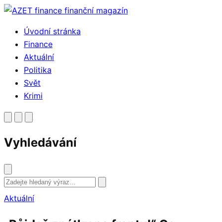
Přejít
k
Úvodní stránka
obsahu
Finance
Aktuální
Politika
Svět
Krimi
Vyhledávání
Vyhledat
Aktuální