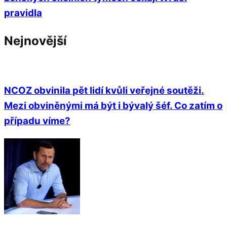
pravidla
Nejnovější
NCOZ obvinila pět lidí kvůli veřejné soutěži.
Mezi obviněnými má být i bývalý šéf. Co zatím o
případu víme?