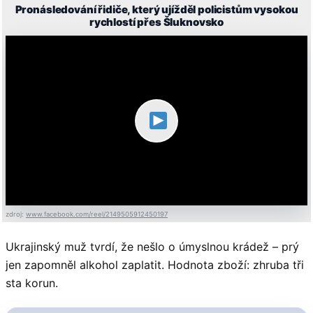
Pronásledování řidiče, který ujížděl policistům vysokou
rychlostí přes Šluknovsko
zdroj:
www.facebook.com/reel/2149505912450197
Ukrajinský muž tvrdí, že nešlo o úmyslnou krádež – prý
jen zapomněl alkohol zaplatit. Hodnota zboží: zhruba tři
sta korun.