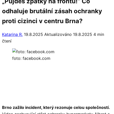
„Půjdeš zpátky na frontu!“ Co
odhaluje brutální zásah ochranky
proti cizinci v centru Brna?
Katarina R.
19.8.2025
Aktualizováno 19.8.2025
4 min
čtení
foto: facebook.com
Brno zažilo incident, který rezonuje celou společností.
Video zachycující střet ochranky hypermarketu Albert s