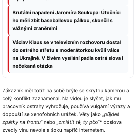
Brutální napadení Jaromíra Soukupa: Útočníci
ho měli zbít baseballovou pálkou, skončil s
vážnými zraněními
Václav Klaus se v televizním rozhovoru dostal
do ostrého střetu s moderátorkou kvůli válce
na Ukrajině. V živém vysílání padla ostrá slova i
nečekaná otázka
Zákazník měl totiž na sobě brýle se skrytou kamerou a
celý konflikt zaznamenal. Na videu je slyšet, jak mu
pracovník ostrahy vyhrožuje, používá vulgární výrazy a
dopouští se xenofobních urážek. Věty jako
„půjdeš
zpátky na frontu“
nebo
„zmlátit tě, ty p
čo“* doslova
zvedly vlnu nevole a šoku napříč internetem.