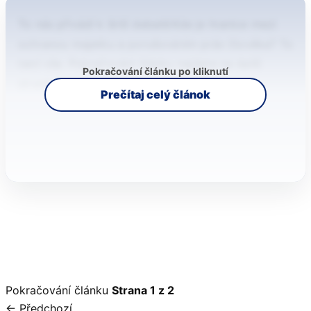
To nás přivádí k širší debatě:Kde je hranice mezi
ochranou majetku a porušováním práv člověka? To
není vše. Pokračování článku najdete na další
Pokračování článku po kliknutí
straně ↓
Prečítaj celý článok
Pokračování článku
Strana 1 z 2
← Předchozí