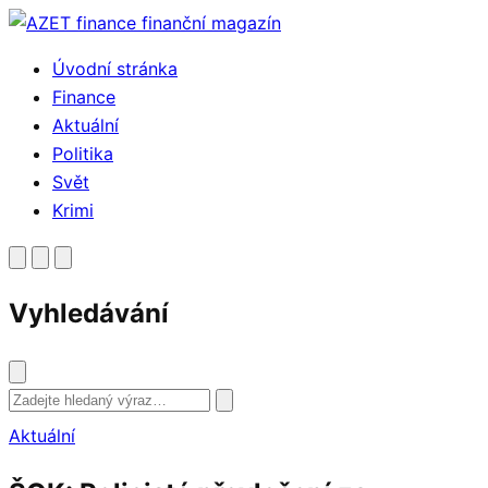
Přejít
k
Úvodní stránka
obsahu
Finance
Aktuální
Politika
Svět
Krimi
Vyhledávání
Vyhledat
Aktuální