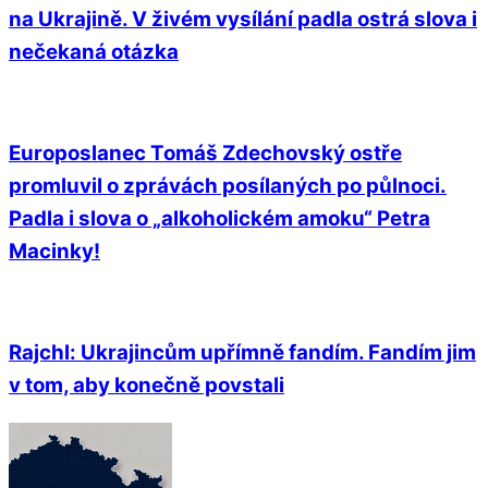
na Ukrajině. V živém vysílání padla ostrá slova i
nečekaná otázka
Europoslanec Tomáš Zdechovský ostře
promluvil o zprávách posílaných po půlnoci.
Padla i slova o „alkoholickém amoku“ Petra
Macinky!
Rajchl: Ukrajincům upřímně fandím. Fandím jim
v tom, aby konečně povstali