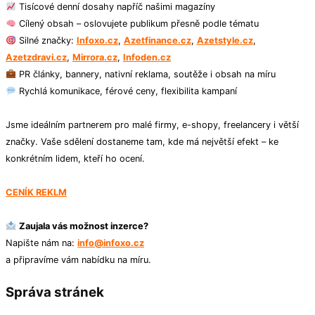
Tisícové denní dosahy napříč našimi magazíny
Cílený obsah – oslovujete publikum přesně podle tématu
Silné značky:
Infoxo.cz
,
Azetfinance.cz
,
Azetstyle.cz
,
Azetzdravi.cz
,
Mirrora.cz
,
Infoden.cz
PR články, bannery, nativní reklama, soutěže i obsah na míru
Rychlá komunikace, férové ceny, flexibilita kampaní
Jsme ideálním partnerem pro malé firmy, e-shopy, freelancery i větší
značky. Vaše sdělení dostaneme tam, kde má největší efekt – ke
konkrétním lidem, kteří ho ocení.
CENÍK REKLM
Zaujala vás možnost inzerce?
Napište nám na:
info@infoxo.cz
a připravíme vám nabídku na míru.
Správa stránek