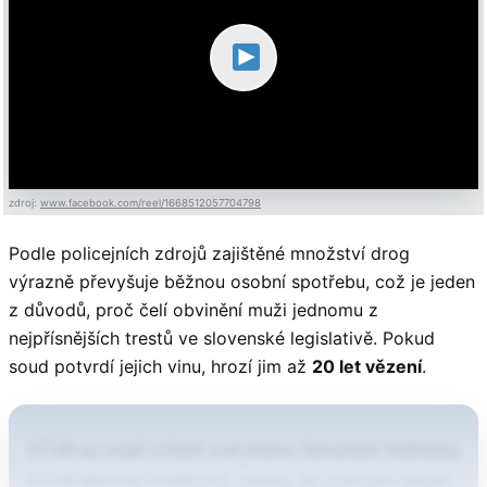
zdroj:
www.facebook.com/reel/1668512057704798
Podle policejních zdrojů zajištěné množství drog
výrazně převyšuje běžnou osobní spotřebu, což je jeden
z důvodů, proč čelí obvinění muži jednomu z
nejpřísnějších trestů ve slovenské legislativě. Pokud
soud potvrdí jejich vinu, hrozí jim až
20 let vězení
.
STVR se snaží očistit své jméno Generální ředitelka
STVR Martina Flašíková uvedla, že policejní zásah