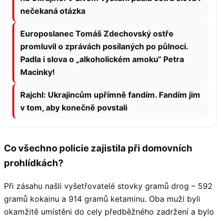
nečekaná otázka
Europoslanec Tomáš Zdechovský ostře
promluvil o zprávách posílaných po půlnoci.
Padla i slova o „alkoholickém amoku“ Petra
Macinky!
Rajchl: Ukrajincům upřímně fandím. Fandím jim
v tom, aby konečně povstali
Co všechno policie zajistila při domovních
prohlídkách?
Při zásahu našli vyšetřovatelé stovky gramů drog – 592
gramů kokainu a 914 gramů ketaminu. Oba muži byli
okamžitě umístěni do cely předběžného zadržení a bylo