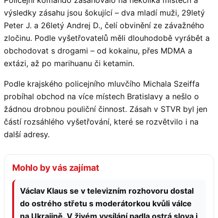
výsledky zásahu jsou šokující – dva mladí muži, 29letý
Peter J. a 26letý Andrej D., čelí obvinění ze závažného
zločinu. Podle vyšetřovatelů měli dlouhodobě vyrábět a
obchodovat s drogami – od kokainu, přes MDMA a
extázi, až po marihuanu či ketamin.
Podle krajského policejního mluvčího Michala Szeiffa
probíhal obchod na více místech Bratislavy a nešlo o
žádnou drobnou pouliční činnost. Zásah v STVR byl jen
částí rozsáhlého vyšetřování, které se rozvětvilo i na
další adresy.
Mohlo by vás zajímat
Václav Klaus se v televizním rozhovoru dostal
do ostrého střetu s moderátorkou kvůli válce
na Ukrajině. V živém vysílání padla ostrá slova i