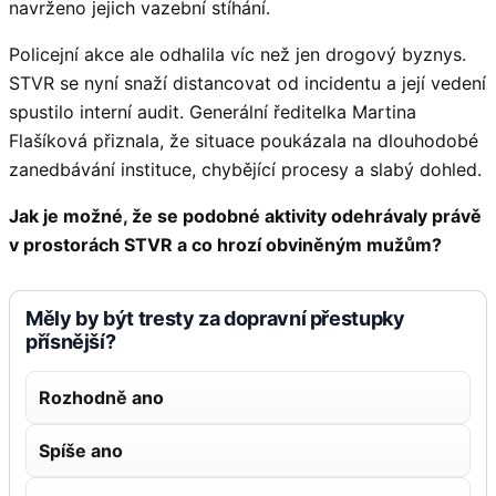
navrženo jejich vazební stíhání.
Policejní akce ale odhalila víc než jen drogový byznys.
STVR se nyní snaží distancovat od incidentu a její vedení
spustilo interní audit. Generální ředitelka Martina
Flašíková přiznala, že situace poukázala na dlouhodobé
zanedbávání instituce, chybějící procesy a slabý dohled.
Jak je možné, že se podobné aktivity odehrávaly právě
v prostorách STVR a co hrozí obviněným mužům?
Měly by být tresty za dopravní přestupky
přísnější?
Rozhodně ano
Spíše ano