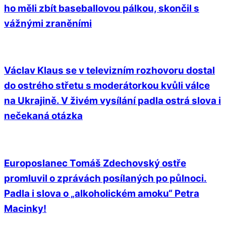
ho měli zbít baseballovou pálkou, skončil s
vážnými zraněními
Václav Klaus se v televizním rozhovoru dostal
do ostrého střetu s moderátorkou kvůli válce
na Ukrajině. V živém vysílání padla ostrá slova i
nečekaná otázka
Europoslanec Tomáš Zdechovský ostře
promluvil o zprávách posílaných po půlnoci.
Padla i slova o „alkoholickém amoku“ Petra
Macinky!