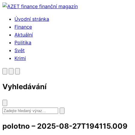
Přejít
k
Úvodní stránka
obsahu
Finance
Aktuální
Politika
Svět
Krimi
Vyhledávání
Vyhledat
polotno – 2025-08-27T194115.009