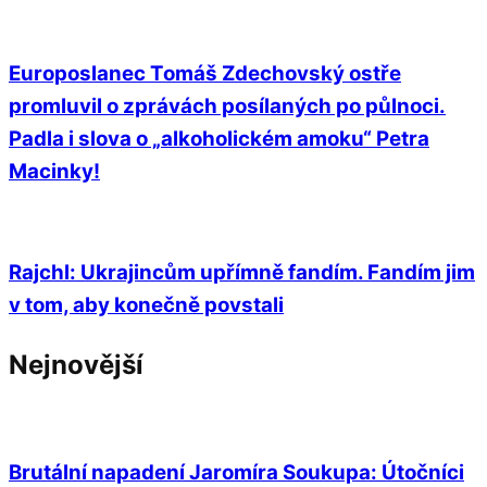
Europoslanec Tomáš Zdechovský ostře
promluvil o zprávách posílaných po půlnoci.
Padla i slova o „alkoholickém amoku“ Petra
Macinky!
Rajchl: Ukrajincům upřímně fandím. Fandím jim
v tom, aby konečně povstali
Nejnovější
Brutální napadení Jaromíra Soukupa: Útočníci