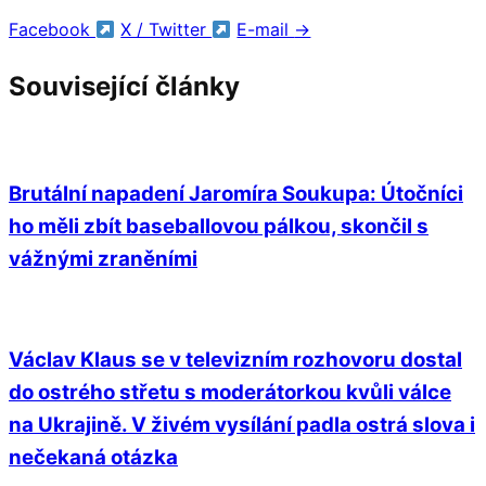
Facebook
X / Twitter
E-mail
→
Související články
Brutální napadení Jaromíra Soukupa: Útočníci
ho měli zbít baseballovou pálkou, skončil s
vážnými zraněními
Václav Klaus se v televizním rozhovoru dostal
do ostrého střetu s moderátorkou kvůli válce
na Ukrajině. V živém vysílání padla ostrá slova i
nečekaná otázka