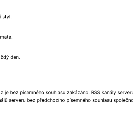
 styl.
émata.
aždý den.
.cz je bez písemného souhlasu zakázáno. RSS kanály serveru
álů serveru bez předchozího písemného souhlasu společnosti