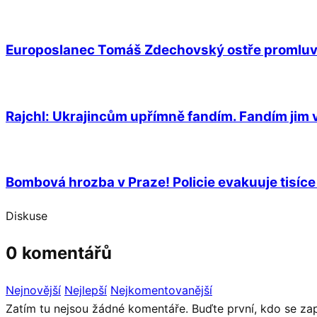
Europoslanec Tomáš Zdechovský ostře promluvil 
Rajchl: Ukrajincům upřímně fandím. Fandím jim 
Bombová hrozba v Praze! Policie evakuuje tisíce 
Diskuse
0 komentářů
Nejnovější
Nejlepší
Nejkomentovanější
Zatím tu nejsou žádné komentáře. Buďte první, kdo se zap