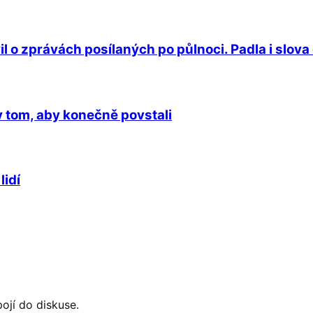
o zprávách posílaných po půlnoci. Padla i slova
v tom, aby konečně povstali
lidí
ojí do diskuse.