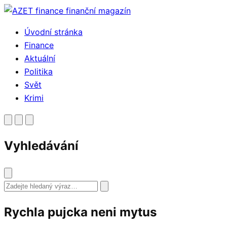
Přejít
k
Úvodní stránka
obsahu
Finance
Aktuální
Politika
Svět
Krimi
Vyhledávání
Vyhledat
Rychla pujcka neni mytus