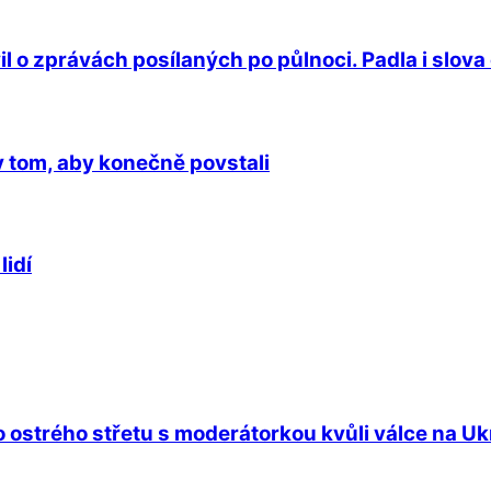
o zprávách posílaných po půlnoci. Padla i slova
v tom, aby konečně povstali
lidí
 ostrého střetu s moderátorkou kvůli válce na Ukra