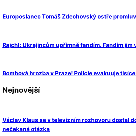
Europoslanec Tomáš Zdechovský ostře promluvil 
Rajchl: Ukrajincům upřímně fandím. Fandím jim 
Bombová hrozba v Praze! Policie evakuuje tisíce 
Nejnovější
Václav Klaus se v televizním rozhovoru dostal do
nečekaná otázka