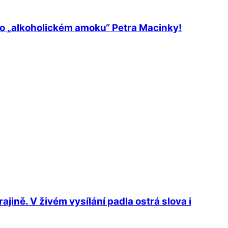
 o „alkoholickém amoku“ Petra Macinky!
jině. V živém vysílání padla ostrá slova i