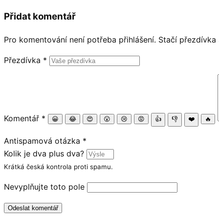
Přidat komentář
Pro komentování není potřeba přihlášení. Stačí přezdívka
Přezdívka
*
Komentář
*
😀
😂
😍
😮
😢
😡
👍
👎
❤️
🔥
Antispamová otázka
*
Kolik je dva plus dva?
Krátká česká kontrola proti spamu.
Nevyplňujte toto pole
Odeslat komentář