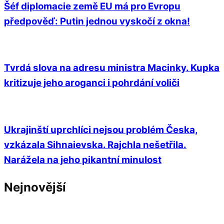
Šéf diplomacie země EU má pro Evropu
předpověď: Putin jednou vyskočí z okna!
Tvrdá slova na adresu ministra Macinky. Kupka
kritizuje jeho aroganci i pohrdání voliči
Ukrajinští uprchlíci nejsou problém Česka,
vzkázala Sihnaievska. Rajchla nešetřila.
Narážela na jeho pikantní minulost
Nejnovější