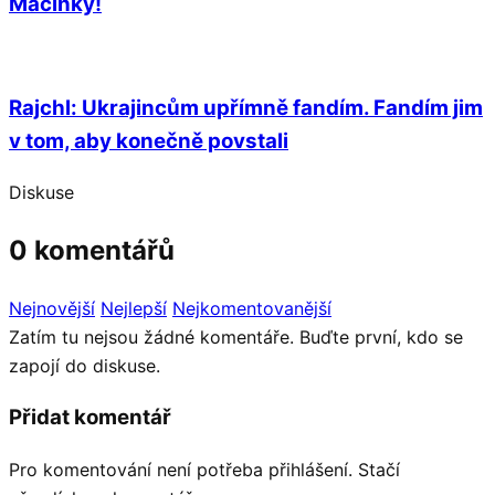
Macinky!
Rajchl: Ukrajincům upřímně fandím. Fandím jim
v tom, aby konečně povstali
Diskuse
0 komentářů
Nejnovější
Nejlepší
Nejkomentovanější
Zatím tu nejsou žádné komentáře. Buďte první, kdo se
zapojí do diskuse.
Přidat komentář
Pro komentování není potřeba přihlášení. Stačí