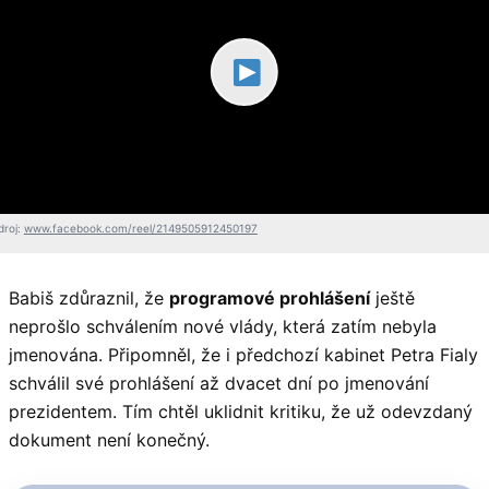
droj:
www.facebook.com/reel/2149505912450197
Babiš zdůraznil, že
programové prohlášení
ještě
neprošlo schválením nové vlády, která zatím nebyla
jmenována. Připomněl, že i předchozí kabinet Petra Fialy
schválil své prohlášení až dvacet dní po jmenování
prezidentem. Tím chtěl uklidnit kritiku, že už odevzdaný
dokument není konečný.