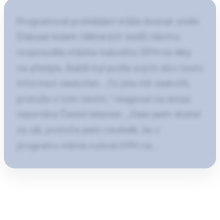
Programové prohlášení může doznat změn
Diskuse kolem některých bodů návrhu
rozproudila otázka nulového DPH na léky
na předpis. Babiš byl podle svých slov touto
informací zaskočen. „To jste mě zaskočil,
protože o tom nevím,“ reagoval na dotaz
reportéra České televize. „Zase jsem dostal
za uši, protože jsem nevěděl, že v
programu máme nulové DPH na…
Pokračování článku po kliknutí
Prečítaj celý článok