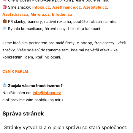
Cílený obsah – oslovujete publikum přesně podle tématu
Silné značky:
Infoxo.cz
,
Azetfinance.cz
,
Azetstyle.cz
,
Azetzdravi.cz
,
Mirrora.cz
,
Infoden.cz
PR články, bannery, nativní reklama, soutěže i obsah na míru
Rychlá komunikace, férové ceny, flexibilita kampaní
Jsme ideálním partnerem pro malé firmy, e-shopy, freelancery i větší
značky. Vaše sdělení dostaneme tam, kde má největší efekt – ke
konkrétním lidem, kteří ho ocení.
CENÍK REKLM
Zaujala vás možnost inzerce?
Napište nám na:
info@infoxo.cz
a připravíme vám nabídku na míru.
Správa stránek
Stránky vytvořila a o jejich správu se stará společnost: