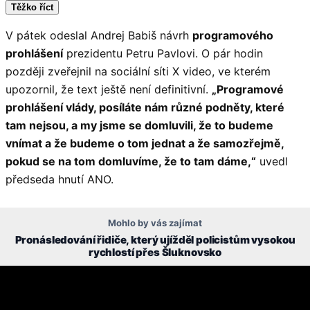
Těžko říct
V pátek odeslal Andrej Babiš návrh
programového
prohlášení
prezidentu Petru Pavlovi. O pár hodin
později zveřejnil na sociální síti X video, ve kterém
upozornil, že text ještě není definitivní.
„Programové
prohlášení vlády, posíláte nám různé podněty, které
tam nejsou, a my jsme se domluvili, že to budeme
vnímat a že budeme o tom jednat a že samozřejmě,
pokud se na tom domluvíme, že to tam dáme,“
uvedl
předseda hnutí ANO.
Mohlo by vás zajímat
Pronásledování řidiče, který ujížděl policistům vysokou
rychlostí přes Šluknovsko