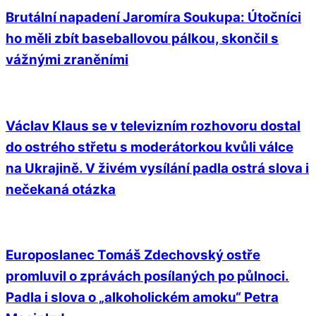
Brutální napadení Jaromíra Soukupa: Útočníci
ho měli zbít baseballovou pálkou, skončil s
vážnými zraněními
Václav Klaus se v televizním rozhovoru dostal
do ostrého střetu s moderátorkou kvůli válce
na Ukrajině. V živém vysílání padla ostrá slova i
nečekaná otázka
Europoslanec Tomáš Zdechovský ostře
promluvil o zprávách posílaných po půlnoci.
Padla i slova o „alkoholickém amoku“ Petra