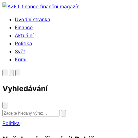
Přejít
k
Úvodní stránka
obsahu
Finance
Aktuální
Politika
Svět
Krimi
Vyhledávání
Vyhledat
Politika