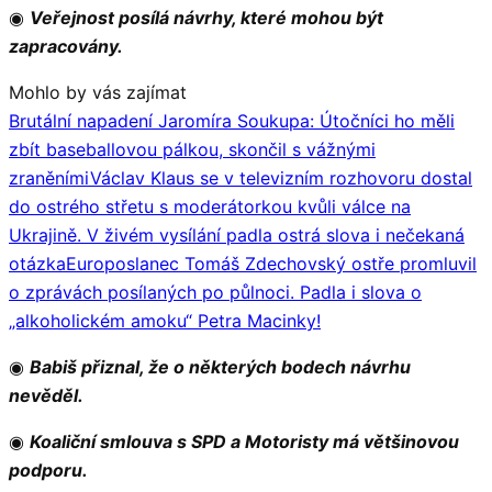
◉
Veřejnost posílá návrhy, které mohou být
zapracovány.
Mohlo by vás zajímat
Brutální napadení Jaromíra Soukupa: Útočníci ho měli
zbít baseballovou pálkou, skončil s vážnými
zraněními
Václav Klaus se v televizním rozhovoru dostal
do ostrého střetu s moderátorkou kvůli válce na
Ukrajině. V živém vysílání padla ostrá slova i nečekaná
otázka
Europoslanec Tomáš Zdechovský ostře promluvil
o zprávách posílaných po půlnoci. Padla i slova o
„alkoholickém amoku“ Petra Macinky!
◉
Babiš přiznal, že o některých bodech návrhu
nevěděl.
◉
Koaliční smlouva s SPD a Motoristy má většinovou
podporu.