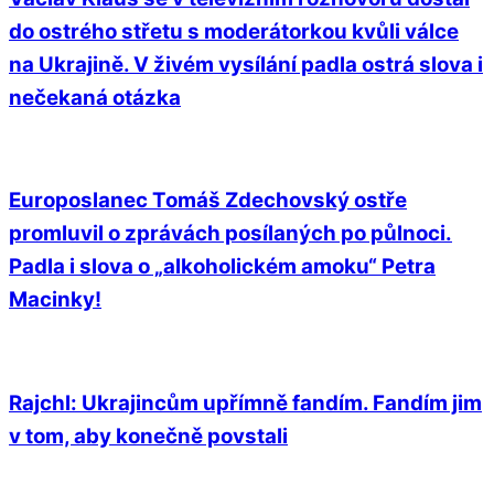
do ostrého střetu s moderátorkou kvůli válce
na Ukrajině. V živém vysílání padla ostrá slova i
nečekaná otázka
Europoslanec Tomáš Zdechovský ostře
promluvil o zprávách posílaných po půlnoci.
Padla i slova o „alkoholickém amoku“ Petra
Macinky!
Rajchl: Ukrajincům upřímně fandím. Fandím jim
v tom, aby konečně povstali