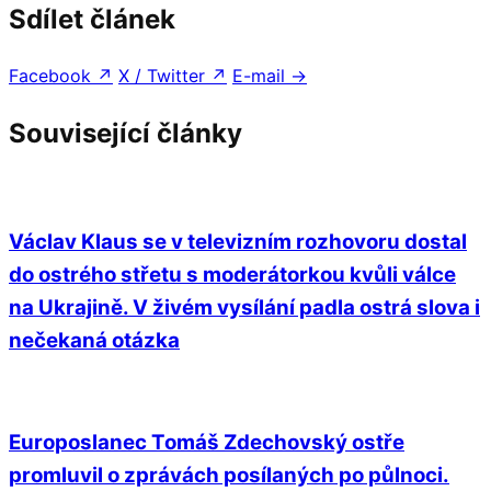
Sdílet článek
Facebook
↗
X / Twitter
↗
E-mail
→
Související články
Václav Klaus se v televizním rozhovoru dostal
do ostrého střetu s moderátorkou kvůli válce
na Ukrajině. V živém vysílání padla ostrá slova i
nečekaná otázka
Europoslanec Tomáš Zdechovský ostře
promluvil o zprávách posílaných po půlnoci.