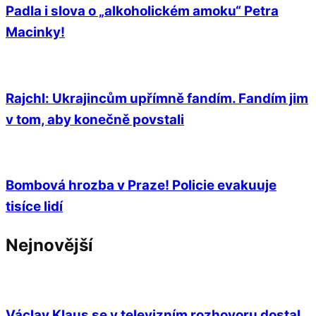
Padla i slova o „alkoholickém amoku“ Petra
Macinky!
Rajchl: Ukrajincům upřímně fandím. Fandím jim
v tom, aby konečně povstali
Bombová hrozba v Praze! Policie evakuuje
tisíce lidí
Nejnovější
Václav Klaus se v televizním rozhovoru dostal