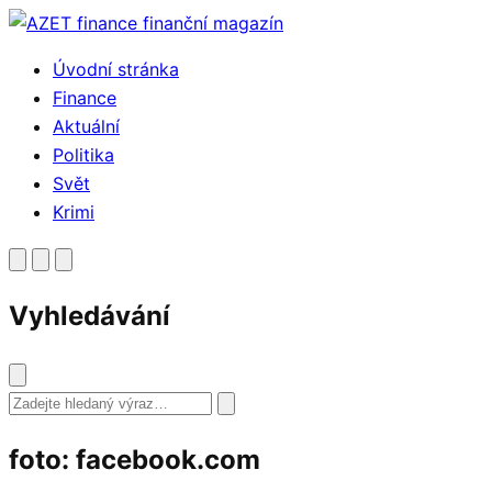
Přejít
k
Úvodní stránka
obsahu
Finance
Aktuální
Politika
Svět
Krimi
Vyhledávání
Vyhledat
foto: facebook.com