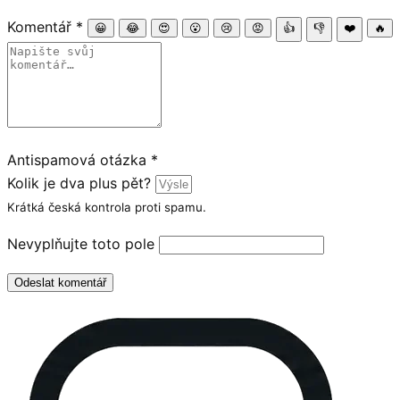
Komentář
*
😀
😂
😍
😮
😢
😡
👍
👎
❤️
🔥
Antispamová otázka
*
Kolik je dva plus pět?
Krátká česká kontrola proti spamu.
Nevyplňujte toto pole
Odeslat komentář