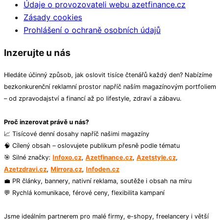
Údaje o provozovateli webu azetfinance.cz
Zásady cookies
Prohlášení o ochraně osobních údajů
Inzerujte u nás
Hledáte účinný způsob, jak oslovit tisíce čtenářů každý den? Nabízíme
bezkonkurenční reklamní prostor napříč naším magazínovým portfoliem
– od zpravodajství a financí až po lifestyle, zdraví a zábavu.
Proč inzerovat právě u nás?
📈 Tisícové denní dosahy napříč našimi magazíny
🧠 Cílený obsah – oslovujete publikum přesně podle tématu
🎯 Silné značky:
Infoxo.cz
,
Azetfinance.cz
,
Azetstyle.cz
,
Azetzdravi.cz
,
Mirrora.cz
,
Infoden.cz
💼 PR články, bannery, nativní reklama, soutěže i obsah na míru
💬 Rychlá komunikace, férové ceny, flexibilita kampaní
Jsme ideálním partnerem pro malé firmy, e-shopy, freelancery i větší