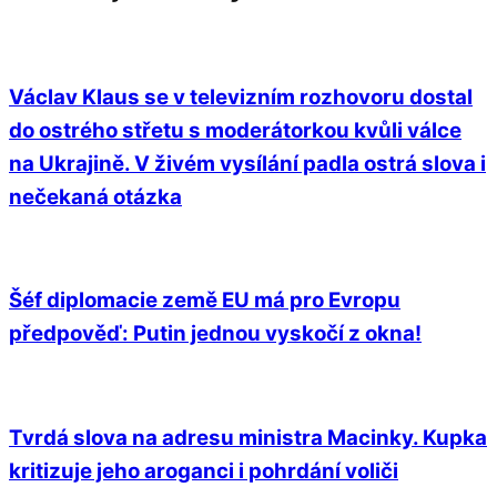
Václav Klaus se v televizním rozhovoru dostal
do ostrého střetu s moderátorkou kvůli válce
na Ukrajině. V živém vysílání padla ostrá slova i
nečekaná otázka
Šéf diplomacie země EU má pro Evropu
předpověď: Putin jednou vyskočí z okna!
Tvrdá slova na adresu ministra Macinky. Kupka
kritizuje jeho aroganci i pohrdání voliči