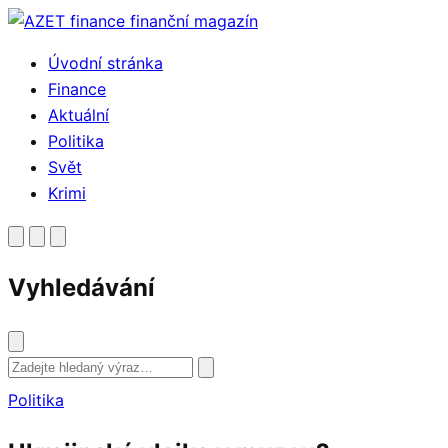
Přejít
k
Úvodní stránka
obsahu
Finance
Aktuální
Politika
Svět
Krimi
Vyhledávání
Vyhledat
Politika