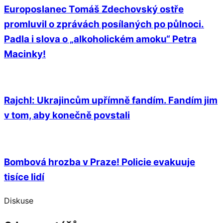
Europoslanec Tomáš Zdechovský ostře
promluvil o zprávách posílaných po půlnoci.
Padla i slova o „alkoholickém amoku“ Petra
Macinky!
Rajchl: Ukrajincům upřímně fandím. Fandím jim
v tom, aby konečně povstali
Bombová hrozba v Praze! Policie evakuuje
tisíce lidí
Diskuse