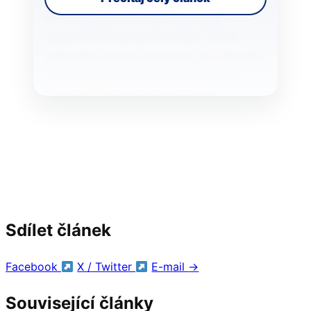
kulturu a identitu, ne momentální
geopolitické sympatie vlády.“ Výrok
zakončila jasným postojem: „
Národní
muzeum má nést jedinou vlajku a to
českou!“ Kaputin chystá protest,
muzeum…
Sdílet článek
Facebook
X / Twitter
E-mail
→
Související články