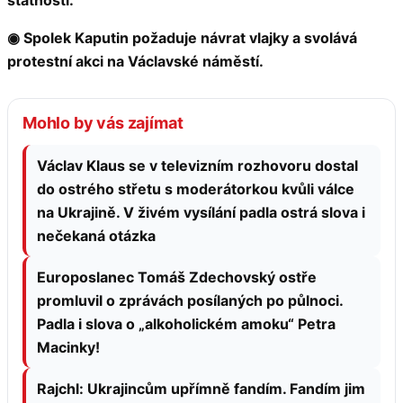
◉ Spolek Kaputin požaduje návrat vlajky a svolává
protestní akci na Václavské náměstí.
Mohlo by vás zajímat
Václav Klaus se v televizním rozhovoru dostal
do ostrého střetu s moderátorkou kvůli válce
na Ukrajině. V živém vysílání padla ostrá slova i
nečekaná otázka
Europoslanec Tomáš Zdechovský ostře
promluvil o zprávách posílaných po půlnoci.
Padla i slova o „alkoholickém amoku“ Petra
Macinky!
Rajchl: Ukrajincům upřímně fandím. Fandím jim