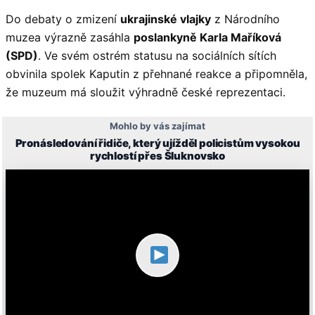
Do debaty o zmizení
ukrajinské vlajky
z Národního
muzea výrazně zasáhla
poslankyně Karla Maříková
(SPD)
. Ve svém ostrém statusu na sociálních sítích
obvinila spolek Kaputin z přehnané reakce a připomněla,
že muzeum má sloužit výhradně české reprezentaci.
Mohlo by vás zajímat
Pronásledování řidiče, který ujížděl policistům vysokou
rychlostí přes Šluknovsko