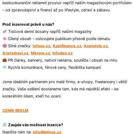
bezkonkurenční reklamní prostor napříč naším magazínovým portfoliem
– od zpravodajství a financí až po lifestyle, zdraví a zábavu.
Proč inzerovat právě u nás?
Tisícové denní dosahy napříč našimi magazíny
Cílený obsah – oslovujete publikum přesně podle tématu
Silné značky:
Infoxo.cz
,
Azetfinance.cz
,
Azetstyle.cz
,
Azetzdravi.cz
,
Mirrora.cz
,
Infoden.cz
PR články, bannery, nativní reklama, soutěže i obsah na míru
Rychlá komunikace, férové ceny, flexibilita kampaní
Jsme ideálním partnerem pro malé firmy, e-shopy, freelancery i větší
značky. Vaše sdělení dostaneme tam, kde má největší efekt – ke
konkrétním lidem, kteří ho ocení.
CENÍK REKLM
Zaujala vás možnost inzerce?
Napište nám na:
info@infoxo.cz