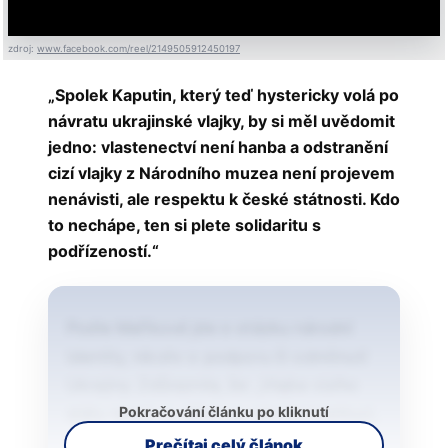
zdroj:
www.facebook.com/reel/2149505912450197
„Spolek Kaputin, který teď hystericky volá po
návratu ukrajinské vlajky, by si měl uvědomit
jedno: vlastenectví není hanba a odstranění
cizí vlajky z Národního muzea není projevem
nenávisti, ale respektu k české státnosti. Kdo
to nechápe, ten si plete solidaritu s
podřízeností.“
Podle Maříkové jde o otázku národní
identity, nikoliv o podporu či odmítnutí
Ukrajiny. Zdůraznila, že: „Vlajka cizího
Pokračování článku po kliknutí
státu nemá co dělat na národní instituci,
která má reprezentovat českou historii,
Prečítaj celý článok