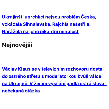
Ukrajinští uprchlíci nejsou problém Česka,
vzkázala Sihnaievska. Rajchla nešetřila.
Narážela na jeho pikantní minulost
Nejnovější
Václav Klaus se v televizním rozhovoru dostal
do ostrého střetu s moderátorkou kvůli válce
na Ukrajině. V živém vysílání padla ostrá slova i
nečekaná otázka