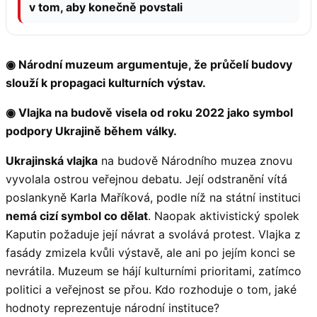
v tom, aby konečně povstali
◉ Národní muzeum argumentuje, že průčelí budovy
slouží k propagaci kulturních výstav.
◉ Vlajka na budově visela od roku 2022 jako symbol
podpory Ukrajině během války.
Ukrajinská vlajka
na budově Národního muzea znovu
vyvolala ostrou veřejnou debatu. Její odstranění vítá
poslankyně Karla Maříková, podle níž na státní instituci
nemá cizí symbol co dělat
. Naopak aktivistický spolek
Kaputin požaduje její návrat a svolává protest. Vlajka z
fasády zmizela kvůli výstavě, ale ani po jejím konci se
nevrátila. Muzeum se hájí kulturními prioritami, zatímco
politici a veřejnost se přou. Kdo rozhoduje o tom, jaké
hodnoty reprezentuje národní instituce?