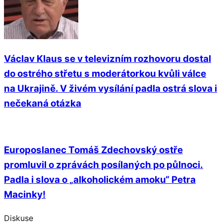
Václav Klaus se v televizním rozhovoru dostal
do ostrého střetu s moderátorkou kvůli válce
na Ukrajině. V živém vysílání padla ostrá slova i
nečekaná otázka
Europoslanec Tomáš Zdechovský ostře
promluvil o zprávách posílaných po půlnoci.
Padla i slova o „alkoholickém amoku“ Petra
Macinky!
Diskuse