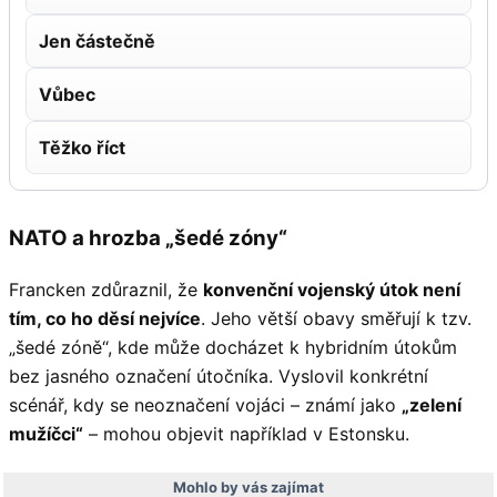
Jen částečně
Vůbec
Těžko říct
NATO a hrozba „šedé zóny“
Francken zdůraznil, že
konvenční vojenský útok není
tím, co ho děsí nejvíce
. Jeho větší obavy směřují k tzv.
„šedé zóně“, kde může docházet k hybridním útokům
bez jasného označení útočníka. Vyslovil konkrétní
scénář, kdy se neoznačení vojáci – známí jako
„zelení
mužíčci“
– mohou objevit například v Estonsku.
Mohlo by vás zajímat