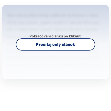
Tato slova připomínají události na Krymu v roce
2014, kde právě „zelení mužíčci“ sehráli klíčovou
roli v ruské anexi území. Reakce Moskvy: podle
Pokračování článku po kliknutí
Rusů jen fantazie Na Franckenova slova
zareagovala ruská ambasáda v Bruselu, která je
Prečítaj celý článok
označila za odtržená od reality. Podle informací
ukrajinského média Ukrajinská pravda zveřejnila
ambasáda své stanovisko na platformě Telegram:
„Fantazie…