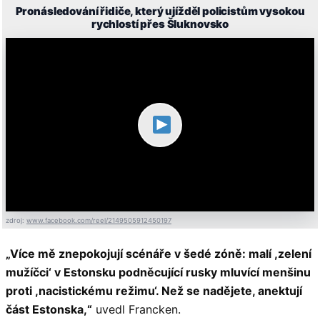
Pronásledování řidiče, který ujížděl policistům vysokou
rychlostí přes Šluknovsko
zdroj:
www.facebook.com/reel/2149505912450197
„Více mě znepokojují scénáře v šedé zóně: malí ,zelení
mužíčci‘ v Estonsku podněcující rusky mluvící menšinu
proti ,nacistickému režimu‘. Než se nadějete, anektují
část Estonska,“
uvedl Francken.