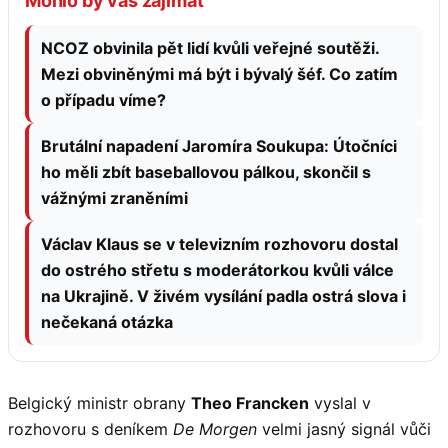
Mohlo by vás zajímat
NCOZ obvinila pět lidí kvůli veřejné soutěži.
Mezi obviněnými má být i bývalý šéf. Co zatím
o případu víme?
Brutální napadení Jaromíra Soukupa: Útočníci
ho měli zbít baseballovou pálkou, skončil s
vážnými zraněními
Václav Klaus se v televizním rozhovoru dostal
do ostrého střetu s moderátorkou kvůli válce
na Ukrajině. V živém vysílání padla ostrá slova i
nečekaná otázka
Belgický ministr obrany
Theo Francken
vyslal v
rozhovoru s deníkem
De Morgen
velmi jasný signál vůči