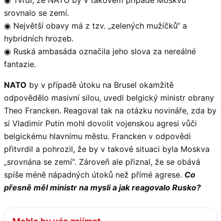
srovnalo se zemí.
◉ Největší obavy má z tzv. „zelených mužíčků“ a
hybridních hrozeb.
◉ Ruská ambasáda označila jeho slova za nereálné
fantazie.
NATO
by v případě útoku na Brusel okamžitě
odpovědělo masivní silou, uvedl belgický ministr obrany
Theo Francken. Reagoval tak na otázku novináře, zda by
si Vladimir Putin mohl dovolit vojenskou agresi vůči
belgickému hlavnímu městu. Francken v odpovědi
přitvrdil a pohrozil, že by v takové situaci byla Moskva
„srovnána se zemí“. Zároveň ale přiznal, že se obává
spíše méně nápadných útoků než přímé agrese.
Co
přesně měl ministr na mysli a jak reagovalo Rusko?