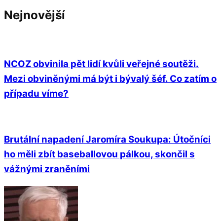
Nejnovější
NCOZ obvinila pět lidí kvůli veřejné soutěži.
Mezi obviněnými má být i bývalý šéf. Co zatím o
případu víme?
Brutální napadení Jaromíra Soukupa: Útočníci
ho měli zbít baseballovou pálkou, skončil s
vážnými zraněními