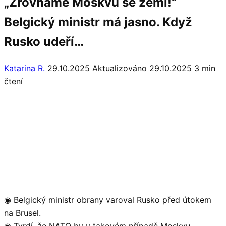
„Zrovnáme Moskvu se zemí!“
Belgický ministr má jasno. Když
Rusko udeří…
Katarina R.
29.10.2025
Aktualizováno 29.10.2025
3 min
čtení
◉ Belgický ministr obrany varoval Rusko před útokem
na Brusel.
◉ Tvrdí, že NATO by v takovém případě Moskvu