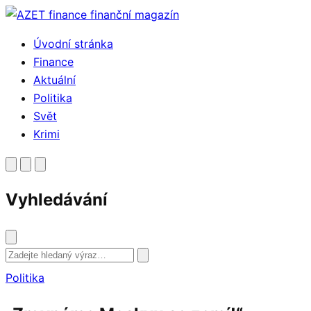
Přejít
k
Úvodní stránka
obsahu
Finance
Aktuální
Politika
Svět
Krimi
Vyhledávání
Vyhledat
Politika