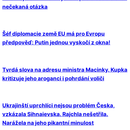
nečekaná otázka
Šéf diplomacie země EU má pro Evropu
předpověď: Putin jednou vyskočí z okna!
Tvrdá slova na adresu ministra Macinky. Kupka
kritizuje jeho aroganci i pohrdání voliči
Ukrajinští uprchlíci nejsou problém Česka,
vzkázala Sihnaievska. Rajchla nešetřila.
Narážela na jeho pikantní minulost