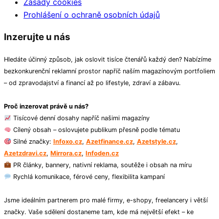
Zásady cookies
Prohlášení o ochraně osobních údajů
Inzerujte u nás
Hledáte účinný způsob, jak oslovit tisíce čtenářů každý den? Nabízíme
bezkonkurenční reklamní prostor napříč naším magazínovým portfoliem
– od zpravodajství a financí až po lifestyle, zdraví a zábavu.
Proč inzerovat právě u nás?
Tisícové denní dosahy napříč našimi magazíny
Cílený obsah – oslovujete publikum přesně podle tématu
Silné značky:
Infoxo.cz
,
Azetfinance.cz
,
Azetstyle.cz
,
Azetzdravi.cz
,
Mirrora.cz
,
Infoden.cz
PR články, bannery, nativní reklama, soutěže i obsah na míru
Rychlá komunikace, férové ceny, flexibilita kampaní
Jsme ideálním partnerem pro malé firmy, e-shopy, freelancery i větší
značky. Vaše sdělení dostaneme tam, kde má největší efekt – ke