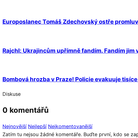
Europoslanec Tomáš Zdechovský ostře promluvil 
Rajchl: Ukrajincům upřímně fandím. Fandím jim 
Bombová hrozba v Praze! Policie evakuuje tisíce 
Diskuse
0 komentářů
Nejnovější
Nejlepší
Nejkomentovanější
Zatím tu nejsou žádné komentáře. Buďte první, kdo se zap