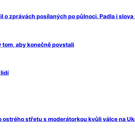
o zprávách posílaných po půlnoci. Padla i slova
v tom, aby konečně povstali
lidí
 ostrého střetu s moderátorkou kvůli válce na Ukra