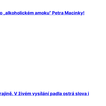
 o „alkoholickém amoku“ Petra Macinky!
jině. V živém vysílání padla ostrá slova i