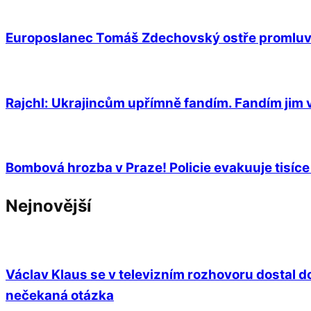
Europoslanec Tomáš Zdechovský ostře promluvil 
Rajchl: Ukrajincům upřímně fandím. Fandím jim 
Bombová hrozba v Praze! Policie evakuuje tisíce 
Nejnovější
Václav Klaus se v televizním rozhovoru dostal do
nečekaná otázka