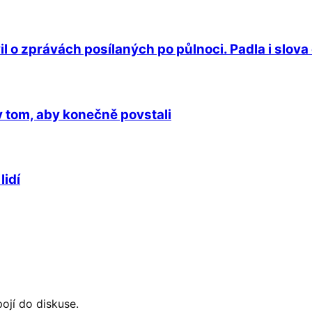
o zprávách posílaných po půlnoci. Padla i slova
v tom, aby konečně povstali
lidí
ojí do diskuse.