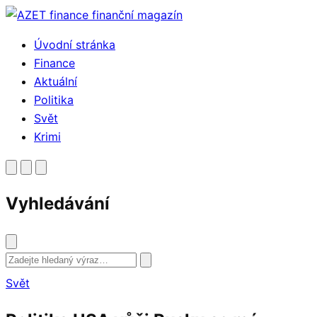
Přejít
k
Úvodní stránka
obsahu
Finance
Aktuální
Politika
Svět
Krimi
Vyhledávání
Vyhledat
Svět