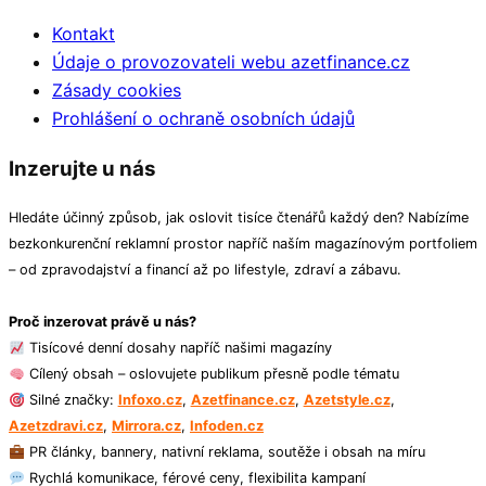
Kontakt
Údaje o provozovateli webu azetfinance.cz
Zásady cookies
Prohlášení o ochraně osobních údajů
Inzerujte u nás
Hledáte účinný způsob, jak oslovit tisíce čtenářů každý den? Nabízíme
bezkonkurenční reklamní prostor napříč naším magazínovým portfoliem
– od zpravodajství a financí až po lifestyle, zdraví a zábavu.
Proč inzerovat právě u nás?
Tisícové denní dosahy napříč našimi magazíny
Cílený obsah – oslovujete publikum přesně podle tématu
Silné značky:
Infoxo.cz
,
Azetfinance.cz
,
Azetstyle.cz
,
Azetzdravi.cz
,
Mirrora.cz
,
Infoden.cz
PR články, bannery, nativní reklama, soutěže i obsah na míru
Rychlá komunikace, férové ceny, flexibilita kampaní