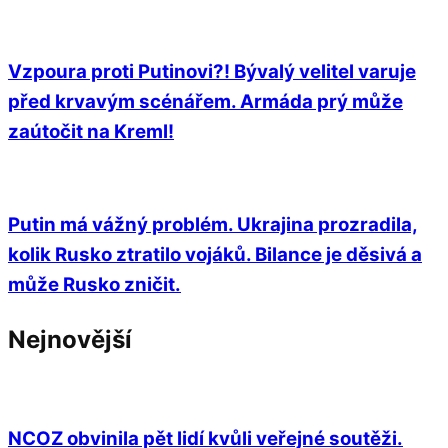
Vzpoura proti Putinovi?! Bývalý velitel varuje
před krvavým scénářem. Armáda prý může
zaútočit na Kreml!
Putin má vážný problém. Ukrajina prozradila,
kolik Rusko ztratilo vojáků. Bilance je děsivá a
může Rusko zničit.
Nejnovější
NCOZ obvinila pět lidí kvůli veřejné soutěži.