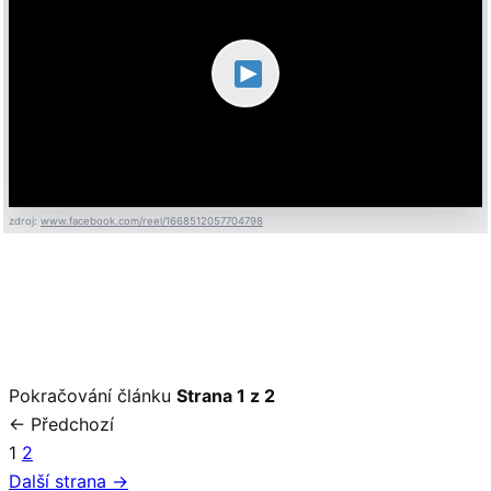
zdroj:
www.facebook.com/reel/1668512057704798
Pokračování článku
Strana 1 z 2
← Předchozí
1
2
Další strana →