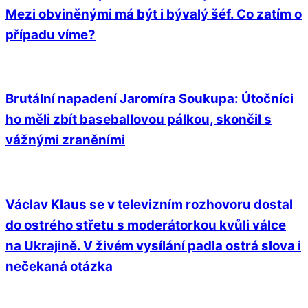
Mezi obviněnými má být i bývalý šéf. Co zatím o
případu víme?
Brutální napadení Jaromíra Soukupa: Útočníci
ho měli zbít baseballovou pálkou, skončil s
vážnými zraněními
Václav Klaus se v televizním rozhovoru dostal
do ostrého střetu s moderátorkou kvůli válce
na Ukrajině. V živém vysílání padla ostrá slova i
nečekaná otázka