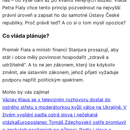
Petra Fialy chce tento princip pozvednout na nejvyšší
právní úroveň a zapsat ho do samotné Ústavy České
republiky. Proč právě teď? A co si o tom myslí opozice?
Co vláda plánuje?
Premiér Fiala a ministr financí Stanjura prosazují, aby
stát i obce měly povinnost hospodařit „zdravě a
udržitelně“. A to ne jen zákonem, který lze kdykoliv
změnit, ale ústavním zákonem, jehož přijetí vyžaduje
podporu napříč politickým spektrem.
Mohlo by vás zajímat
Václav Klaus se v televizním rozhovoru dostal do
ostrého střetu s moderátorkou kvůli válce na Ukrajině. V
živém vysílání padla ostrá slova i nečekaná
otázka
Europoslanec Tomáš Zdechovský ostře promluvil
o zprávách posílaných po půlnoci. Padla i slova o