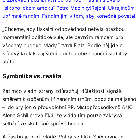
„alkoholickém amoku“ Petra Macinky!
Rajchl: Ukrajincům
upřímně fandím. Fandím jim v tom, aby konečně povstali
„Chceme, aby fiskální odpovědnost nebyla otázkou
momentální politické vůle, ale pevným rámcem pro
všechny budoucí vlády,“ tvrdí Fiala. Podle něj jde o
klíčový krok k zajištění dlouhodobé finanční stability
státu.
Symbolika vs. realita
Zatímco vládní strany zdůrazňují důležitost signálu
směrem k občanům i finančním trhům, opozice má jasno
– jde prý jen o předvolební PR. Místopředsedkyně ANO
Alena Schillerová říká, že vláda tím pouze zakrývá
selhání ve skutečné správě financí.
A čas hraje proti vládě. Volby se blíží, Sněmovna je