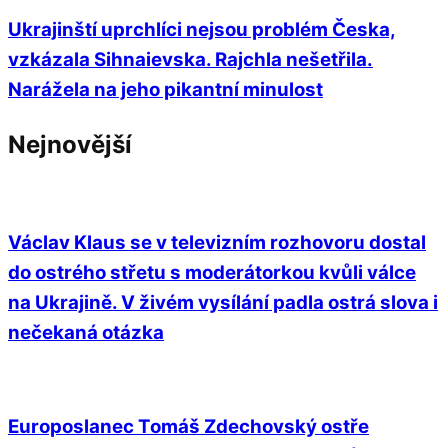
Ukrajinští uprchlíci nejsou problém Česka,
vzkázala Sihnaievska. Rajchla nešetřila.
Narážela na jeho pikantní minulost
Nejnovější
Václav Klaus se v televizním rozhovoru dostal
do ostrého střetu s moderátorkou kvůli válce
na Ukrajině. V živém vysílání padla ostrá slova i
nečekaná otázka
Europoslanec Tomáš Zdechovský ostře