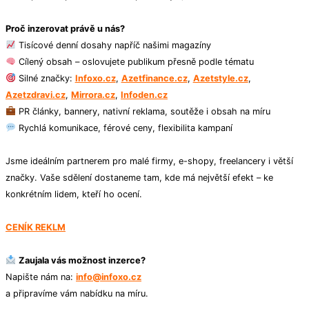
Proč inzerovat právě u nás?
Tisícové denní dosahy napříč našimi magazíny
Cílený obsah – oslovujete publikum přesně podle tématu
Silné značky:
Infoxo.cz
,
Azetfinance.cz
,
Azetstyle.cz
,
Azetzdravi.cz
,
Mirrora.cz
,
Infoden.cz
PR články, bannery, nativní reklama, soutěže i obsah na míru
Rychlá komunikace, férové ceny, flexibilita kampaní
Jsme ideálním partnerem pro malé firmy, e-shopy, freelancery i větší
značky. Vaše sdělení dostaneme tam, kde má největší efekt – ke
konkrétním lidem, kteří ho ocení.
CENÍK REKLM
Zaujala vás možnost inzerce?
Napište nám na:
info@infoxo.cz
a připravíme vám nabídku na míru.