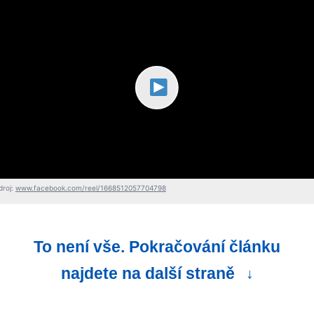
droj:
www.facebook.com/reel/1668512057704798
To není vše. Pokračování článku
najdete na další straně
↓