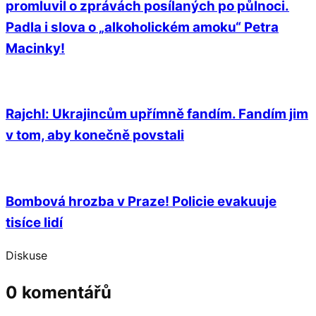
promluvil o zprávách posílaných po půlnoci.
Padla i slova o „alkoholickém amoku“ Petra
Macinky!
Rajchl: Ukrajincům upřímně fandím. Fandím jim
v tom, aby konečně povstali
Bombová hrozba v Praze! Policie evakuuje
tisíce lidí
Diskuse
0 komentářů