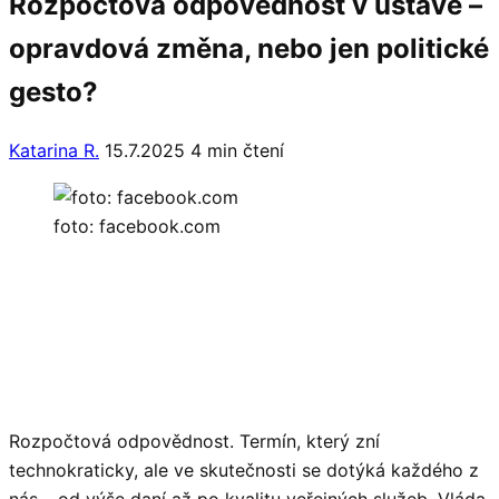
Rozpočtová odpovědnost v ústavě –
opravdová změna, nebo jen politické
gesto?
Katarina R.
15.7.2025
4 min čtení
foto: facebook.com
Rozpočtová odpovědnost. Termín, který zní
technokraticky, ale ve skutečnosti se dotýká každého z
nás – od výše daní až po kvalitu veřejných služeb. Vláda