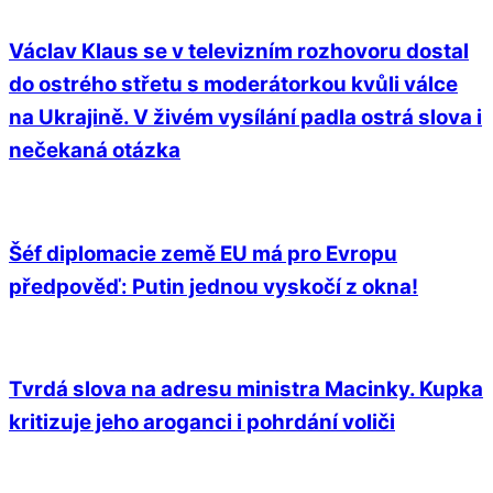
Václav Klaus se v televizním rozhovoru dostal
do ostrého střetu s moderátorkou kvůli válce
na Ukrajině. V živém vysílání padla ostrá slova i
nečekaná otázka
Šéf diplomacie země EU má pro Evropu
předpověď: Putin jednou vyskočí z okna!
Tvrdá slova na adresu ministra Macinky. Kupka
kritizuje jeho aroganci i pohrdání voliči