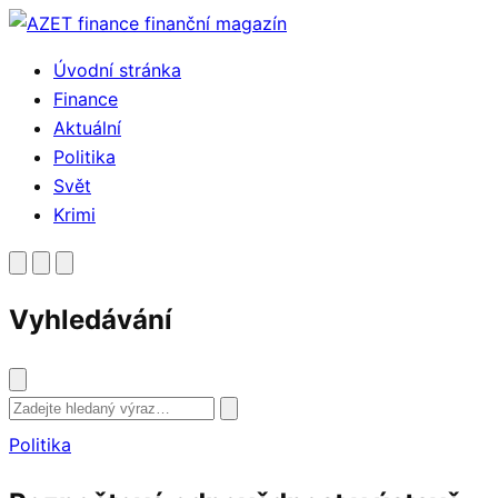
Přejít
k
Úvodní stránka
obsahu
Finance
Aktuální
Politika
Svět
Krimi
Vyhledávání
Vyhledat
Politika